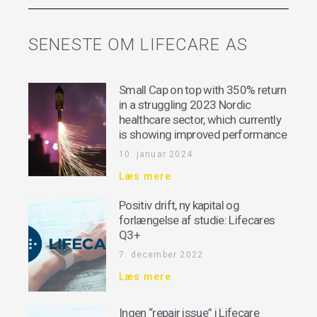
SENESTE OM LIFECARE AS
Small Cap on top with 350% return
in a struggling 2023 Nordic
healthcare sector, which currently
is showing improved performance
10. januar 2024
Læs mere
Positiv drift, ny kapital og
forlængelse af studie: Lifecares
Q3+
7. december 2022
Læs mere
Ingen “repair issue” i Lifecare