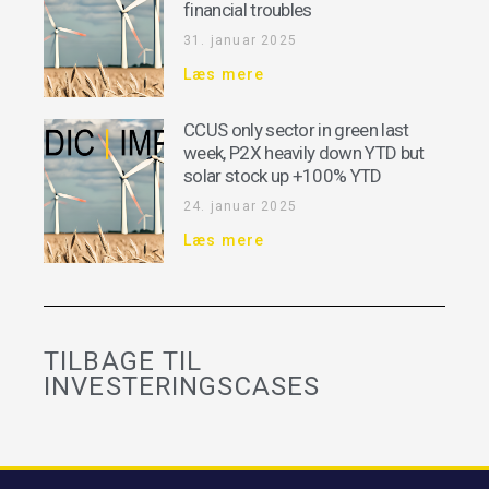
financial troubles
31. januar 2025
Læs mere
CCUS only sector in green last
week, P2X heavily down YTD but
solar stock up +100% YTD
24. januar 2025
Læs mere
TILBAGE TIL
INVESTERINGSCASES