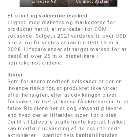
Lifecare AS
Connect System
Et stort og voksende marked
I lighed med diabetes og markederne for
produkter hertil, er markedet for CGM
voksende. Salget i 2021vurderes til over USD
5 mia. og forventes at ramme USD 13 mia. i
2028. Lifecare anser sit target marked for at
bestå af over 26 mio. diabetikere i
højindkomstlandene.
Risici
Som for andre medtech selskaber er der en
iboende risiko for, at produktet ikke virker
efter hensigten, eller at udviklingen bliver
forsinket, hvilket vil kunne få aktiekursen til at
falde. Risiciene her er dog væsentlig lavere
end hvad der er tilfældet inden for biotek.
Dertil vil Lifecare skulle hente kapital, hvilket
kan medføre udvanding af de eksisterende
aktionærer – særligt hvis kapitaltilførslen