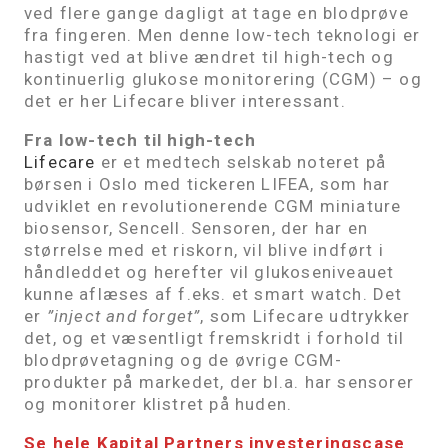
ved flere gange dagligt at tage en blodprøve
fra fingeren. Men denne low-tech teknologi er
hastigt ved at blive ændret til high-tech og
kontinuerlig glukose monitorering (CGM) – og
det er her Lifecare bliver interessant.
Fra low-tech til high-tech
Lifecare
er et medtech selskab noteret på
børsen i Oslo med tickeren LIFEA, som har
udviklet en revolutionerende CGM miniature
biosensor, Sencell. Sensoren, der har en
størrelse med et riskorn, vil blive indført i
håndleddet og herefter vil glukoseniveauet
kunne aflæses af f.eks. et smart watch. Det
er
”inject and forget”
, som Lifecare udtrykker
det, og et væsentligt fremskridt i forhold til
blodprøvetagning og de øvrige CGM-
produkter på markedet, der bl.a. har sensorer
og monitorer klistret på huden.
Se hele Kapital Partners investeringscase