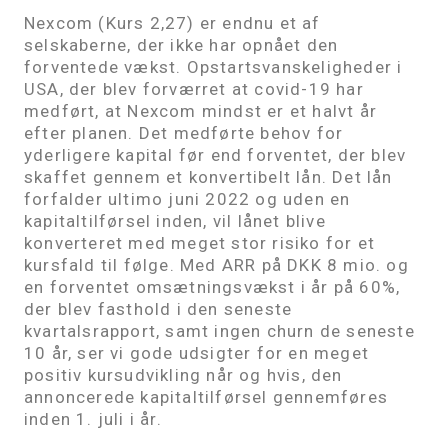
Nexcom (Kurs 2,27) er endnu et af
selskaberne, der ikke har opnået den
forventede vækst. Opstartsvanskeligheder i
USA, der blev forværret at covid-19 har
medført, at Nexcom mindst er et halvt år
efter planen. Det medførte behov for
yderligere kapital før end forventet, der blev
skaffet gennem et konvertibelt lån. Det lån
forfalder ultimo juni 2022 og uden en
kapitaltilførsel inden, vil lånet blive
konverteret med meget stor risiko for et
kursfald til følge. Med ARR på DKK 8 mio. og
en forventet omsætningsvækst i år på 60%,
der blev fasthold i den seneste
kvartalsrapport, samt ingen churn de seneste
10 år, ser vi gode udsigter for en meget
positiv kursudvikling når og hvis, den
annoncerede kapitaltilførsel gennemføres
inden 1. juli i år.