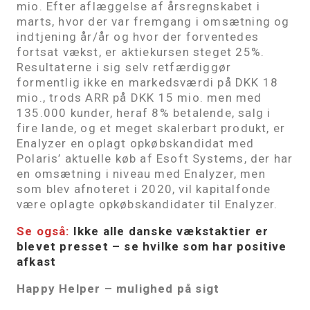
mio. Efter aflæggelse af årsregnskabet i
marts, hvor der var fremgang i omsætning og
indtjening år/år og hvor der forventedes
fortsat vækst, er aktiekursen steget 25%.
Resultaterne i sig selv retfærdiggør
formentlig ikke en markedsværdi på DKK 18
mio., trods ARR på DKK 15 mio. men med
135.000 kunder, heraf 8% betalende, salg i
fire lande, og et meget skalerbart produkt, er
Enalyzer en oplagt opkøbskandidat med
Polaris’ aktuelle køb af Esoft Systems, der har
en omsætning i niveau med Enalyzer, men
som blev afnoteret i 2020, vil kapitalfonde
være oplagte opkøbskandidater til Enalyzer.
Se også:
Ikke alle danske vækstaktier er
blevet presset – se hvilke som har positive
afkast
Happy Helper – mulighed på sigt