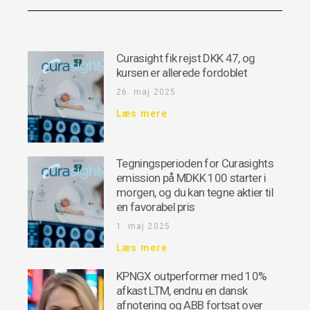
Curasight fik rejst DKK 47, og
kursen er allerede fordoblet
26. maj 2025
Læs mere
Tegningsperioden for Curasights
emission på MDKK 100 starter i
morgen, og du kan tegne aktier til
en favorabel pris
1. maj 2025
Læs mere
KPNGX outperformer med 10%
afkast LTM, endnu en dansk
afnotering og ABB fortsat over