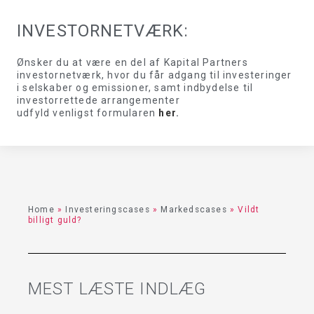
INVESTORNETVÆRK:
Ønsker du at være en del af Kapital Partners
investornetværk, hvor du får adgang til investeringer
i selskaber og emissioner, samt indbydelse til
investorrettede arrangementer
udfyld venligst formularen
her
.
Home
»
Investeringscases
»
Markedscases
»
Vildt
billigt guld?
MEST LÆSTE INDLÆG