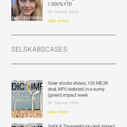
1.000% YTD
24. februar 2025
Læs mere
SELSKABSCASES
Solar stocks shines, 105 MEUR
deal, WPU delisted, in a sunny
(green) impact week
28. februar 2025
Læs mere
SaltX & ThyssenKrupp deal, impact