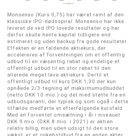
Monsenso (Kurs 0,75) har været ramt af den
klassiske IPO-dødsspiral. Monsenso har ikke
leveret de ved IPO lovede resultater og har
derfor skulle hente kapital tidligere end
estimeret og uden backup fra gode resultater.
Effekten er en faldende aktiekurs, der
accelereres af forventningen om et offentlig
udbud til en væsentlig rabat og endelige et
offentligt udbud til en stor rabat til den
allerede meget lave aktiekurs. Dertil et
offentligt udbud til kurs DKK 1,30 der kun
opnåede 2/3-tegning af maksimumudbuddet
(netto DKK 10 mio.) og det med støtte fra en
udbudsgaranti, der typisk og som også i dette
tilfælde medførte et efterfølgende kursfald.
Med en forventet omsætning i år i niveauet
DKK 9 mio. (DKK 8 mio. i 2021) er aktien
relativ billig, men uden udsigt til den store
vækst, er et opkøbstilbud fra en anden aktør