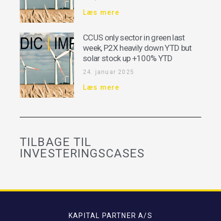
Læs mere
CCUS only sector in green last
week, P2X heavily down YTD but
solar stock up +100% YTD
24. januar 2025
Læs mere
TILBAGE TIL
INVESTERINGSCASES
KAPITAL PARTNER A/S