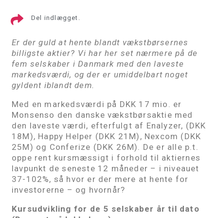
Del indlægget.
Er der guld at hente blandt vækstbørsernes
billigste aktier? Vi har her set nærmere på de
fem selskaber i Danmark med den laveste
markedsværdi, og der er umiddelbart noget
gyldent iblandt dem.
Med en markedsværdi på DKK 17 mio. er
Monsenso den danske vækstbørsaktie med
den laveste værdi, efterfulgt af Enalyzer, (DKK
18M), Happy Helper (DKK 21M), Nexcom (DKK
25M) og Conferize (DKK 26M). De er alle p.t.
oppe rent kursmæssigt i forhold til aktiernes
lavpunkt de seneste 12 måneder – i niveauet
37-102%, så hvor er der mere at hente for
investorerne – og hvornår?
Kursudvikling for de 5 selskaber år til dato