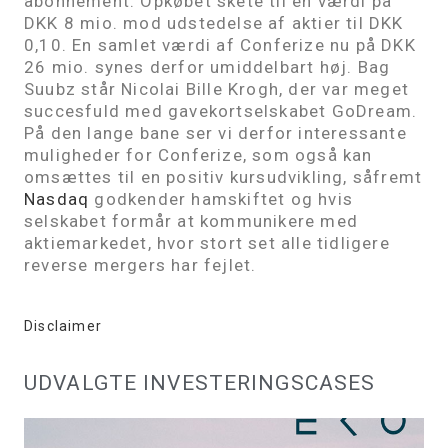
abonnement. Opkøbet skete til en værdi på
DKK 8 mio. mod udstedelse af aktier til DKK
0,10. En samlet værdi af Conferize nu på DKK
26 mio. synes derfor umiddelbart høj. Bag
Suubz står Nicolai Bille Krogh, der var meget
succesfuld med gavekortselskabet GoDream.
På den lange bane ser vi derfor interessante
muligheder for Conferize, som også kan
omsættes til en positiv kursudvikling, såfremt
Nasdaq
godkender hamskiftet og hvis
selskabet formår at kommunikere med
aktiemarkedet, hvor stort set alle tidligere
reverse mergers har fejlet.
Disclaimer
UDVALGTE INVESTERINGSCASES