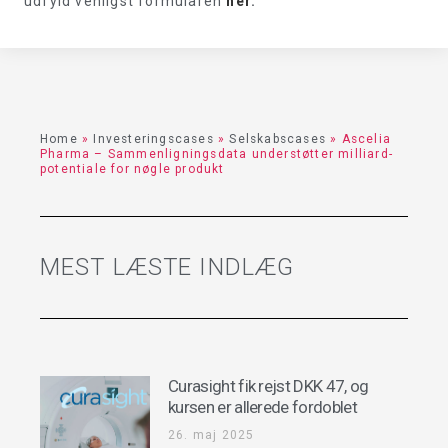
udfyld venligst formularen
her
.
Home
»
Investeringscases
»
Selskabscases
»
Ascelia
Pharma – Sammenligningsdata understøtter milliard-
potentiale for nøgle produkt
MEST LÆSTE INDLÆG
Curasight fik rejst DKK 47, og
kursen er allerede fordoblet
26. maj 2025