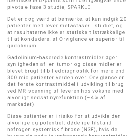
identiske end-points som i det igangværende
pivotale fase 3 studie, SPARKLE.
Det er dog værd at bemærke, at kun indgik 20
patienter med lever metastaser i studiet, og
at resultaterne ikke er statiske tilstrækkelige
til at konkludere, at Orviglance er superiør til
gadolinium.
Gadolinium-baserede kontrastmidler øger
synligheden af ​​ en tumor og disse midler er
blevet brugt til billeddiagnostik for mere end
300 mio.patienter verden over. Orviglance er
det første kontrastmiddel i udvikling til brug
ved MR-scanning af leveren hos voksne med
alvorligt nedsat nyrefunktion (~4% af
markedet).
Disse patienter er i risiko for at udvikle den
alvorlige og potentielt dødelige tilstand
nefrogen systemisk fibrose (NSF), hvis de
bruger de gadoliniumbaserede kontrastmidler,