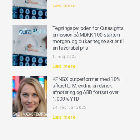
Læs mere
Tegningsperioden for Curasights
emission på MDKK 100 starter i
morgen, og du kan tegne aktier til
en favorabel pris
1. maj 2025
Læs mere
KPNGX outperformer med 10%
afkast LTM, endnu en dansk
afnotering og ABB fortsat over
1.000% YTD
24. februar 2025
Læs mere