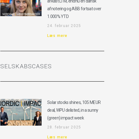
afkast LTM, endnu en dansk
afnotering og ABB fortsat over
1.000% YTD
24. februar 2025
Læs mere
SELSKABSCASES
Solar stocks shines, 105 MEUR
deal, WPU delisted, in a sunny
(green) impact week
28. februar 2025
Læs mere