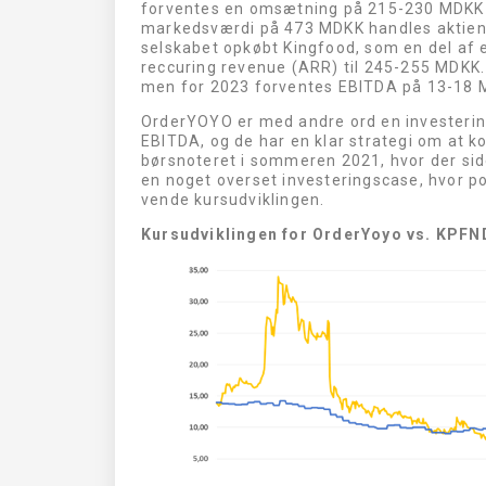
forventes en omsætning på 215-230 MDKK s
markedsværdi på 473 MDKK handles aktien t
selskabet opkøbt Kingfood, som en del af 
reccuring revenue (ARR) til 245-255 MDKK.
men for 2023 forventes EBITDA på 13-18 
OrderYOYO er med andre ord en investerin
EBITDA, og de har en klar strategi om at k
børsnoteret i sommeren 2021, hvor der si
en noget overset investeringscase, hvor pos
vende kursudviklingen.
Kursudviklingen for OrderYoyo vs. KPF