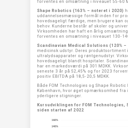
forventes en omsætning i niveauet 55-60 
Shape Robotics (163% – noteret i 2020)
h
uddannelsesmæssige formål inden for pro
hovedsageligt færdige, men brugere kan o
behov. Kunderne består af skoler og unive
Virksomheden har haft en årlig omsætnings
forventes en omsætning i niveauet 130-14
Scandinavian Medical Solutions (120% – 
medicinsk udstyr. Deres produktsortiment
ultralydsapparater og røntgenudstyr. Virks
hovedsageligt blandt hospitaler. Scandinav
har en markedsværdi på 301 MDKK. Virksom
seneste 3 år på 52,45% og for 2023 forve
positiv EBITDA på 18,5-20,5 MDKK.
Både FOM Technologies og Shape Robotic 
København, hvor øget opmærksomhed fra inv
yderligere stigninger.
Kursudviklingen for FOM Technologies, 
siden starten af 2022