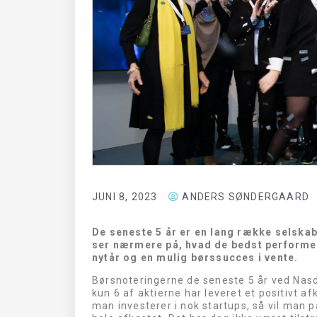
MDUNDO
FLUOGUID
SE HER
SE HER
JUNI 8, 2023
ANDERS SØNDERGAARD
De seneste 5 år er en lang række selskab
ser nærmere på, hvad de bedst performen
nytår og en mulig børssucces i vente.
Børsnoteringerne de seneste 5 år ved Nasd
kun 6 af aktierne har leveret et positivt af
man investerer i nok startups, så vil man 