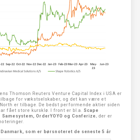
mens Thomson Reuters Venture Capital Index i USA er
tilbage for vækstselskaber, og det kan være et
 North er tilbage. De bedst performende aktier siden
r fået store kursklø. I front er bl.a.
Scape
, Samesystem, OrderYOYO og Conferize
, der er
noteringer.
h Danmark, som er børsnoteret de seneste 5 år