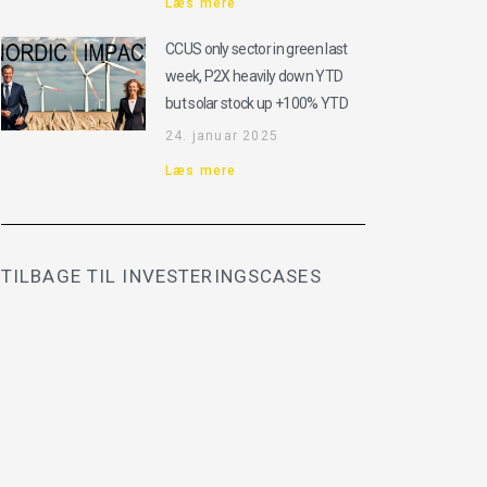
Læs mere
CCUS only sector in green last
week, P2X heavily down YTD
but solar stock up +100% YTD
24. januar 2025
Læs mere
TILBAGE TIL INVESTERINGSCASES