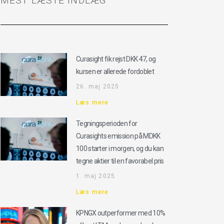
MEST LÆSTE INDLÆG
Curasight fik rejst DKK 47, og
kursen er allerede fordoblet
26. maj 2025
Læs mere
Tegningsperioden for
Curasights emission på MDKK
100 starter i morgen, og du kan
tegne aktier til en favorabel pris
1. maj 2025
Læs mere
KPNGX outperformer med 10%