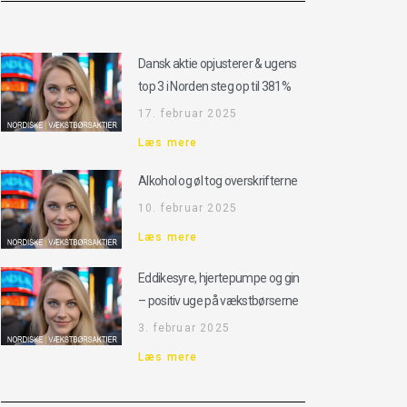
Dansk aktie opjusterer & ugens
top 3 i Norden steg op til 381%
17. februar 2025
Læs mere
Alkohol og øl tog overskrifterne
10. februar 2025
Læs mere
Eddikesyre, hjertepumpe og gin
– positiv uge på vækstbørserne
3. februar 2025
Læs mere