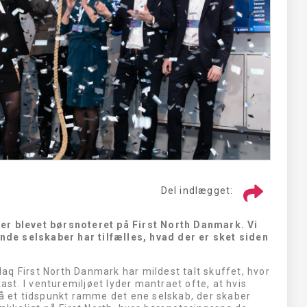
E
CURASIGHT
SE HER
Del indlægget:
er blevet børsnoteret på First North Danmark. Vi
de selskaber har tilfælles, hvad der er sket siden
aq First North Danmark har mildest talt skuffet, hvor
kast. I venturemiljøet lyder mantraet ofte, at hvis
på et tidspunkt ramme det ene selskab, der skaber