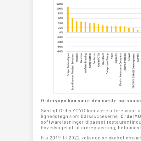
Orderyoyo kan være den næste børssuc
Særligt OrderYOYO kan være interessant at
lighedstegn som børssucceserne.
OrderY
softwareløsninger tilpasset restaurantind
hovedsageligt til ordreplacering, betalings
Fra 2019 til 2022 voksede selskabet omsæt