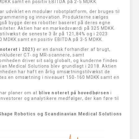
MDKK samt en positiv EBITDA på 2-5 MDKK.
ar udviklet en modulær robotplatform, der bruges til
grammering og innovation. Produkterne sælges
gså bygge deres robotter baseret på deres egne
rsiteter. Aktien har en markedsværdi på 325 MDKK.
tilvækst de seneste 3 år på 121,84% og i 2023
0 MDKK samt en positiv EBITDA på 3-5 MDKK.
noteret i 2021)
er en dansk forhandler af brugt,
 inkluderer CT- og MR-scannere, samt
omheden driver sit salg globalt, og kunderne findes
ian Medical Solutions blev grundlagt i 2018. Aktien
heden har haft en årlig omsætningstilvækst de
ntes en omsætning i niveauet 150-160 MDKK samt en
har planer om at
blive
noteret på hovedbørsen
i
estorer og analytikere medfølger, der kan føre til
Shape Robotics og Scandinavian Medical Solutions