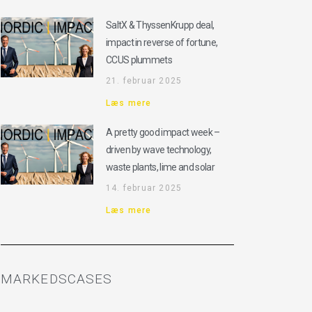
SaltX & ThyssenKrupp deal,
impact in reverse of fortune,
CCUS plummets
21. februar 2025
Læs mere
A pretty good impact week –
driven by wave technology,
waste plants, lime and solar
14. februar 2025
Læs mere
MARKEDSCASES