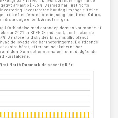
rækkeligt på First North, hvor børsnoteringerne de
egativt afkast på -35%. Dermed har First North
investering. Investorerne har dog i mange tilfælde
ige exits efter første noteringsdag som f.eks.
Odico
,
e første dage efter børsnoteringen.
 og i forbindelse med coronaepidemien var mange af
i februar 2021 er KPFNDK-indekset, der tracker de
%. De store fald skyldes bl.a. mistillid blandt
t, hvad de lovede ved børsnoteringerne. De stigende
ber ekstra hårdt, eftersom selskaberne har
fremtiden. Som det er normalen i et nedadgående
ed kursfaldene.
First North Danmark de seneste 5 år