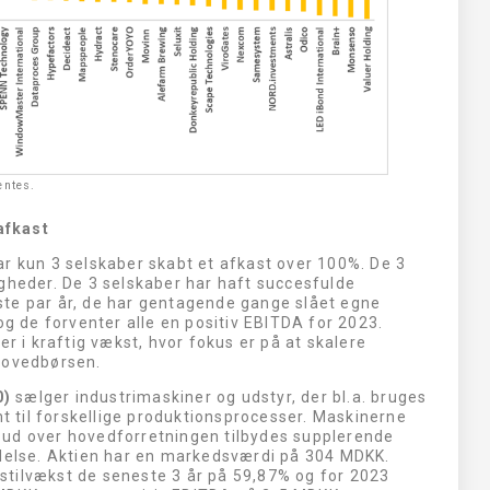
entes.
afkast
ar kun 3 selskaber skabt et afkast over 100%. De 3
gheder. De 3 selskaber har haft succesfulde
te par år, de har gentagende gange slået egne
og de forventer alle en positiv EBITDA for 2023.
er i kraftig vækst, hvor fokus er på at skalere
l hovedbørsen.
0)
sælger industrimaskiner og udstyr, der bl.a. bruges
mt til forskellige produktionsprocesser. Maskinerne
 ud over hovedforretningen tilbydes supplerende
ldelse. Aktien har en markedsværdi på 304 MDKK.
tilvækst de seneste 3 år på 59,87% og for 2023