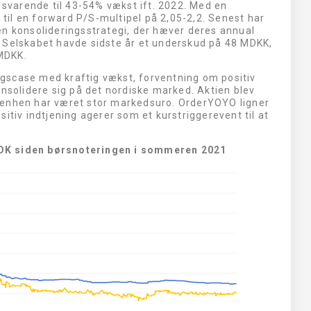
varende til 43-54% vækst ift. 2022. Med en
il en forward P/S-multipel på 2,05-2,2. Senest har
en konsolideringsstrategi, der hæver deres annual
 Selskabet havde sidste år et underskud på 48 MDKK,
MDKK.
gscase med kraftig vækst, forventning om positiv
onsolidere sig på det nordiske marked. Aktien blev
denhen har været stor markedsuro. OrderYOYO ligner
itiv indtjening agerer som et kurstriggerevent til at
NDK siden børsnoteringen i sommeren 2021