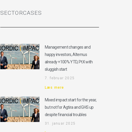
SECTORCASES
Management changes and
happy investors, Alternus
already +100% YTD, PtX with
sluggish start
7. februar 2025
Læs mere
Mixed impact start for the year,
but not for Agtira and GHS up
despite financial troubles
31. januar 2025