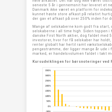
hele afkastet. Det har dog ikke været tilst
seneste 5 år i gennemsnit har leveret et n
Danmark ikke været en platform for indeks
kunnet høste store afkast på relativt hurt
der gav et afkast på over 250% inden for d
Mange af selskaberne kom godt fra start,
selskaberne i all time high. Siden toppen 
danske First North aktier, dog faldet med 57
investorer, hvor for få selskaber har hold
renter globalt har hertil ramt vækstselska
pengestrømme, der ligger mange år ude i 
marked, er handelsvolumen faldet i takt m
Kursudviklingen for børsnoteringer ved 