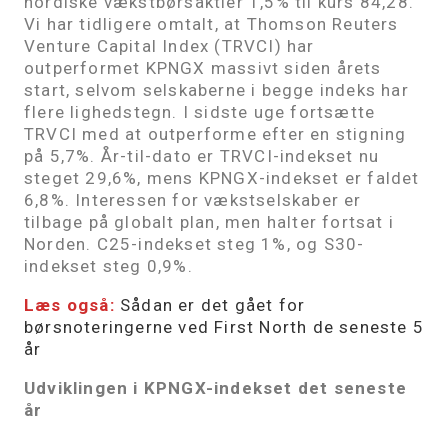
nordiske vækstbørsaktier 1,5% til kurs 84,28.
Vi har tidligere omtalt, at Thomson Reuters
Venture Capital Index (TRVCI) har
outperformet KPNGX massivt siden årets
start, selvom selskaberne i begge indeks har
flere lighedstegn. I sidste uge fortsætte
TRVCI med at outperforme efter en stigning
på 5,7%. År-til-dato er TRVCI-indekset nu
steget 29,6%, mens KPNGX-indekset er faldet
6,8%. Interessen for vækstselskaber er
tilbage på globalt plan, men halter fortsat i
Norden. C25-indekset steg 1%, og S30-
indekset steg 0,9%.
Læs også:
Sådan er det gået for
børsnoteringerne ved First North de seneste 5
år
Udviklingen i KPNGX-indekset det seneste
år