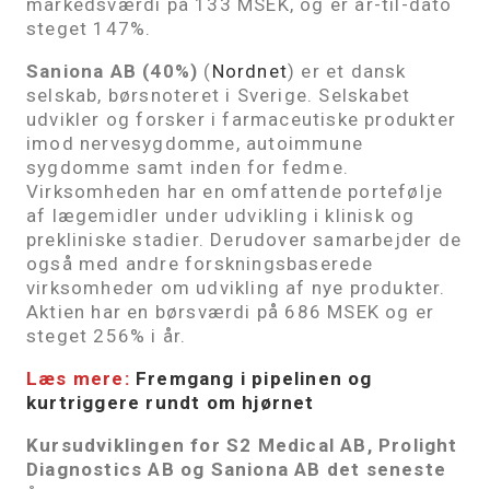
markedsværdi på 133 MSEK, og er år-til-dato
steget 147%.
Saniona AB (40%)
(
Nordnet
) er et dansk
selskab, børsnoteret i Sverige. Selskabet
udvikler og forsker i farmaceutiske produkter
imod nervesygdomme, autoimmune
sygdomme samt inden for fedme.
Virksomheden har en omfattende portefølje
af lægemidler under udvikling i klinisk og
prekliniske stadier. Derudover samarbejder de
også med andre forskningsbaserede
virksomheder om udvikling af nye produkter.
Aktien har en børsværdi på 686 MSEK og er
steget 256% i år.
Læs mere:
Fremgang i pipelinen og
kurtriggere rundt om hjørnet
Kursudviklingen for
S2 Medical AB
,
Prolight
Diagnostics AB
og Saniona AB
det seneste