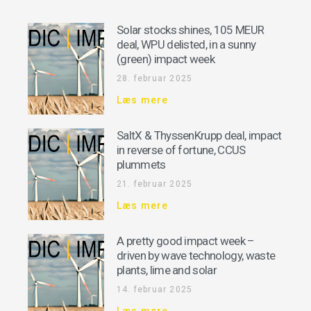
Solar stocks shines, 105 MEUR
deal, WPU delisted, in a sunny
(green) impact week
28. februar 2025
Læs mere
SaltX & ThyssenKrupp deal, impact
in reverse of fortune, CCUS
plummets
21. februar 2025
Læs mere
A pretty good impact week –
driven by wave technology, waste
plants, lime and solar
14. februar 2025
Læs mere