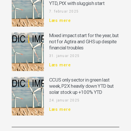
YTD, PtX with sluggish start
7. februar 2025
Læs mere
Mixed impact start for the year, but
not for Agtira and GHS up despite
financial troubles
31. januar 2025
Læs mere
CCUS only sector in green last
week, P2X heavily down YTD but
solar stock up +100% YTD
24. januar 2025
Læs mere