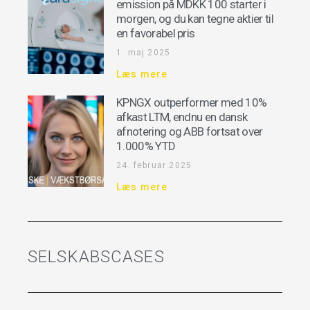
emission på MDKK 100 starter i
morgen, og du kan tegne aktier til
en favorabel pris
1. maj 2025
Læs mere
KPNGX outperformer med 10%
afkast LTM, endnu en dansk
afnotering og ABB fortsat over
1.000% YTD
24. februar 2025
Læs mere
SELSKABSCASES