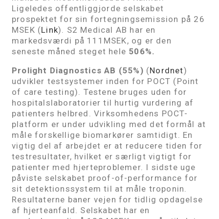
Ligeledes offentliggjorde selskabet
prospektet for sin fortegningsemission på 26
MSEK (
Link
).
S2 Medical AB har en
markedsværdi på 111MSEK, og er den
seneste måned steget hele
506%.
Prolight Diagnostics AB (55%)
(
Nordnet
)
udvikler testsystemer inden for POCT (Point
of care testing). Testene bruges uden for
hospitalslaboratorier til hurtig vurdering af
patienters helbred. Virksomhedens POCT-
platform er under udvikling med det formål at
måle forskellige biomarkører samtidigt. En
vigtig del af arbejdet er at reducere tiden for
testresultater, hvilket er særligt vigtigt for
patienter med hjerteproblemer. I sidste uge
påviste selskabet proof-of-performance for
sit detektionssystem til at måle troponin.
Resultaterne baner vejen for tidlig opdagelse
af hjerteanfald. Selskabet har en