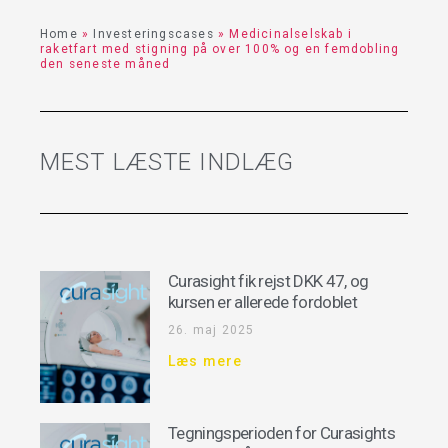
Home
»
Investeringscases
»
Medicinalselskab i
raketfart med stigning på over 100% og en femdobling
den seneste måned
MEST LÆSTE INDLÆG
Curasight fik rejst DKK 47, og
kursen er allerede fordoblet
26. maj 2025
Læs mere
Tegningsperioden for Curasights