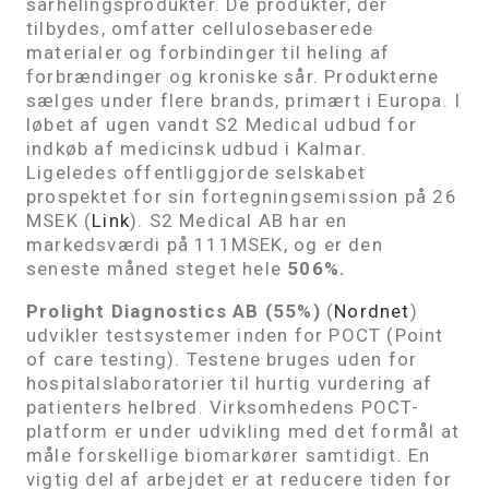
sårhelingsprodukter. De produkter, der
tilbydes, omfatter cellulosebaserede
materialer og forbindinger til heling af
forbrændinger og kroniske sår. Produkterne
sælges under flere brands, primært i Europa. I
løbet af ugen vandt S2 Medical udbud for
indkøb af medicinsk udbud i Kalmar.
Ligeledes offentliggjorde selskabet
prospektet for sin fortegningsemission på 26
MSEK (
Link
).
S2 Medical AB har en
markedsværdi på 111MSEK, og er den
seneste måned steget hele
506%.
Prolight Diagnostics AB (55%)
(
Nordnet
)
udvikler testsystemer inden for POCT (Point
of care testing). Testene bruges uden for
hospitalslaboratorier til hurtig vurdering af
patienters helbred. Virksomhedens POCT-
platform er under udvikling med det formål at
måle forskellige biomarkører samtidigt. En
vigtig del af arbejdet er at reducere tiden for