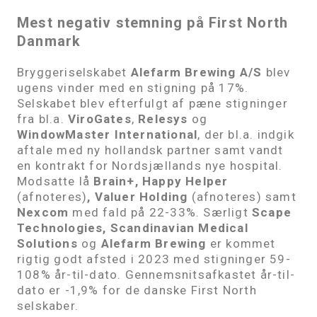
Mest negativ stemning på First North
Danmark
Bryggeriselskabet
Alefarm Brewing A/S
blev
ugens vinder med en stigning på 17%.
Selskabet blev efterfulgt af pæne stigninger
fra bl.a.
ViroGates
,
Relesys
og
WindowMaster International
, der bl.a. indgik
aftale med ny hollandsk partner samt vandt
en kontrakt for Nordsjællands nye hospital.
Modsatte lå
Brain+, Happy Helper
(afnoteres)
, Valuer Holding
(afnoteres) samt
Nexcom
med fald på 22-33%. Særligt
Scape
Technologies, Scandinavian Medical
Solutions
og
Alefarm Brewing
er kommet
rigtig godt afsted i 2023 med stigninger 59-
108% år-til-dato. Gennemsnitsafkastet år-til-
dato er -1,9% for de danske First North
selskaber.