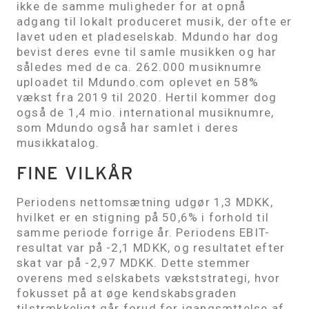
ikke de samme muligheder for at opnå
adgang til lokalt produceret musik, der ofte er
lavet uden et pladeselskab. Mdundo har dog
bevist deres evne til samle musikken og har
således med de ca. 262.000 musiknumre
uploadet til Mdundo.com oplevet en 58%
vækst fra 2019 til 2020. Hertil kommer dog
også de 1,4 mio. international musiknumre,
som Mdundo også har samlet i deres
musikkatalog.
FINE VILKÅR
Periodens nettomsætning udgør 1,3 MDKK,
hvilket er en stigning på 50,6% i forhold til
samme periode forrige år. Periodens EBIT-
resultat var på -2,1 MDKK, og resultatet efter
skat var på -2,97 MDKK. Dette stemmer
overens med selskabets vækststrategi, hvor
fokusset på at øge kendskabsgraden
tilstrækkeligt går forud for igangsættelse af