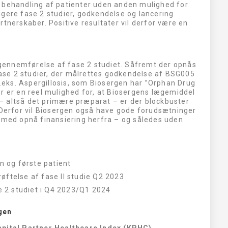
til behandling af patienter uden anden mulighed for
igere fase 2 studier, godkendelse og lancering
tnerskaber. Positive resultater vil derfor være en
l gennemførelse af fase 2 studiet. Såfremt der opnås
 fase 2 studier, der målrettes godkendelse af BSG005
f.eks. Aspergillosis, som Biosergen har ”Orphan Drug
r er en reel mulighed for, at Biosergens lægemiddel
” – altså det primære præparat – er der blockbuster
 Derfor vil Biosergen også have gode forudsætninger
ermed opnå finansiering herfra – og således uden
en og første patient
øftelse af fase ll studie Q2 2023
se 2 studiet i Q4 2023/Q1 2024
gen
apital Partner Healthcare Index (KPHC)