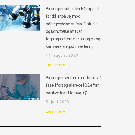
Biosergen udsender H1 rapport
før tid, er på vej mod
påbegyndelse af fase 2 studie
og udnyttelse af TO2
tegningsretterne er i gang nu og
kan være en god investering
14. august 2023
Læs mere
Biosergen ser frem mod start af
fase II forsøg allerede i Q2 efter
positive fase I forsøg i Q1
5. juni 2023
Læs mere