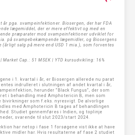
t år pga. svampeinfektioner. Biosergen, der har FDA
ende lægemiddel, der er mere effektivt og med en
erende præparater mod svampeinfektioner udviklet for
7 mia. på svampebekæmpende lægemidler, og Biosergens
e (årligt salg på mere end USD 1 mia.), som forventes
 | Market Cap.: 51 MSEK | YTD kursudvikling: 16%
gene i 1. kvartal i år, er Biosergen allerede nu parat
ntes indrulleret i slutningen af andet kvartal i år,
svampeinfektion, herunder ”Black Fungus”, der som
været i behandling med Amphotericin B, men som
bivirkninger som f.eks. nyresvigt. De alvorlige
andles med Amphotericin B tages af behandlingen
ed. Studiet gennemføres i Indien, og toplinje
neder, svarende til slut 2023/start 2024.
tion har netop i fase 1 forsøgene vist ikke at have
ktive midler har. Hvis resultaterne af fase 2 studiet