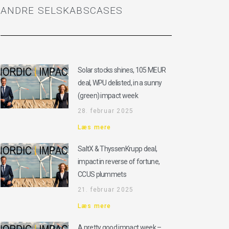
ANDRE SELSKABSCASES
Solar stocks shines, 105 MEUR
deal, WPU delisted, in a sunny
(green) impact week
28. februar 2025
Læs mere
SaltX & ThyssenKrupp deal,
impact in reverse of fortune,
CCUS plummets
21. februar 2025
Læs mere
A pretty good impact week –