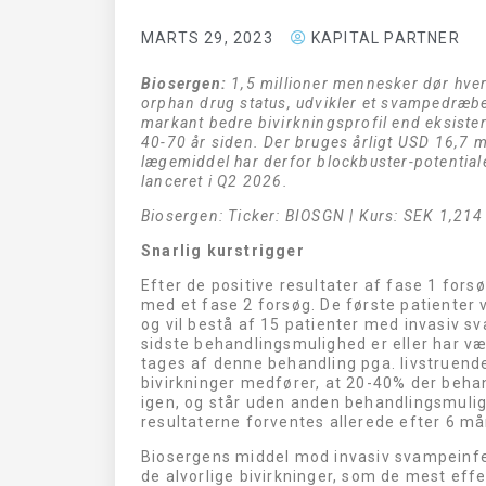
MARTS 29, 2023
KAPITAL PARTNER
Biosergen:
1,5 millioner mennesker dør hver
orphan drug status, udvikler et svampedræb
markant bedre bivirkningsprofil end eksist
40-70 år siden. Der bruges årligt USD 16,
lægemiddel har derfor blockbuster-potential
lanceret i Q2 2026.
Biosergen: Ticker: BIOSGN | Kurs: SEK 1,214
Snarlig kurstrigger
Efter de positive resultater af fase 1 forsø
med et fase 2 forsøg. De første patienter ve
og vil bestå af 15 patienter med invasiv 
sidste behandlingsmulighed er eller har 
tages af denne behandling pga. livstruende 
bivirkninger medfører, at 20-40% der beh
igen, og står uden anden behandlingsmuligh
resultaterne forventes allerede efter 6 må
Biosergens middel mod invasiv svampeinfek
de alvorlige bivirkninger, som de mest effe