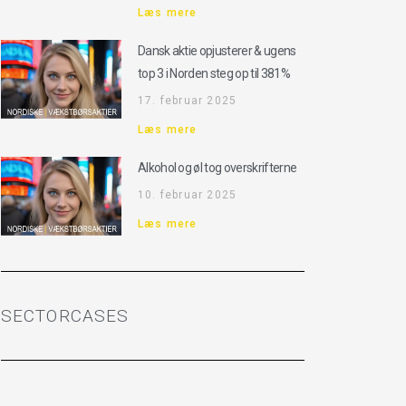
Læs mere
Dansk aktie opjusterer & ugens
top 3 i Norden steg op til 381%
17. februar 2025
Læs mere
Alkohol og øl tog overskrifterne
10. februar 2025
Læs mere
SECTORCASES