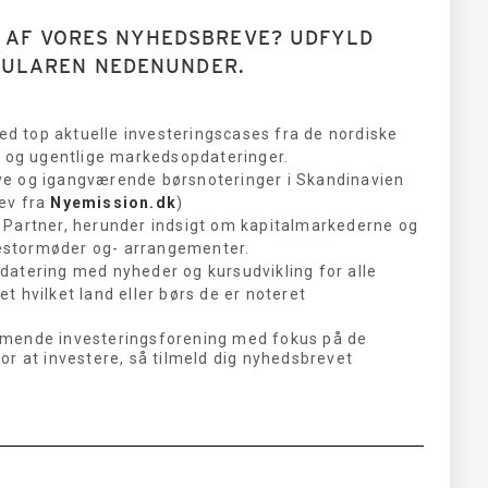
 AF VORES NYHEDSBREVE? UDFYLD
MULAREN NEDENUNDER.
 top aktuelle investeringscases fra de nordiske
, og ugentlige markedsopdateringer.
ye og igangværende børsnoteringer i Skandinavien
ev fra
Nyemission.dk
)
 Partner, herunder indsigt om kapitalmarkederne og
nvestormøder og- arrangementer.
datering med nyheder og kursudvikling for alle
 hvilket land eller børs de er noteret
mmende investeringsforening med fokus på de
r at investere, så tilmeld dig nyhedsbrevet