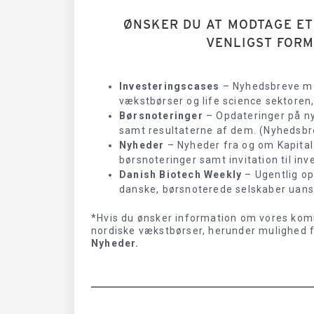
ØNSKER DU AT MODTAGE ET
VENLIGST FOR
Investeringscases
– Nyhedsbreve med
vækstbørser og life science sektoren
Børsnoteringer
– Opdateringer på n
samt resultaterne af dem. (Nyhedsbr
Nyheder
– Nyheder fra og om Kapital
børsnoteringer samt invitation til i
Danish Biotech Weekly
– Ugentlig op
danske, børsnoterede selskaber uanset
*Hvis du ønsker information om vores ko
nordiske vækstbørser, herunder mulighed fo
Nyheder.