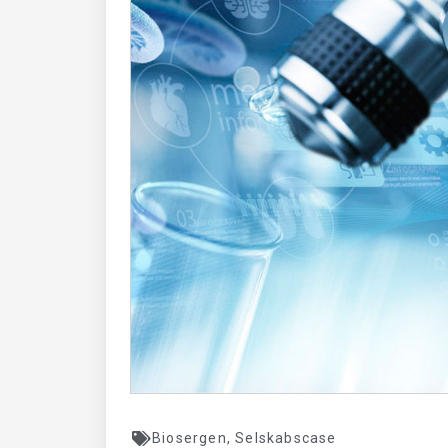
Biosergen
,
Selskabscase