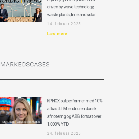
driven by wave technology,
waste plants, lime and solar
14. februar 2025
Læs mere
MARKEDSCASES
KPNGX outperformer med 10%
afkast LTM, endnu en dansk
afnotering og ABB fortsat over
1.000% YTD
24. februar 2025