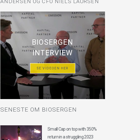
ANDERSEN OG CFO NIELS LAURSEN
BIOSERGEN
INTERVIEW
SE VIDEOEN HER
SENESTE OM BIOSERGEN
Small Cap on top with 350%
return in a struggling 2023