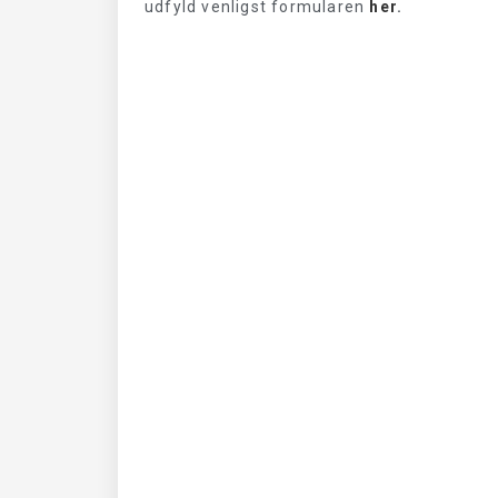
udfyld venligst formularen
her
.