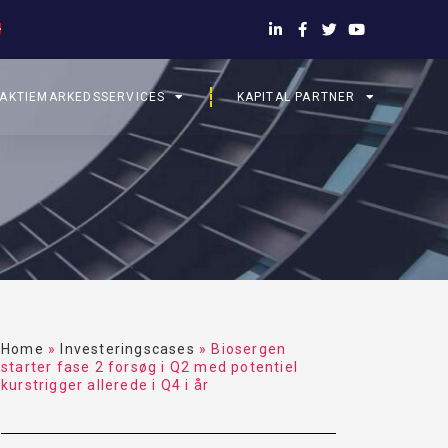
AKTIEMARKEDSSERVICES
KAPITAL PARTNER
Home
»
Investeringscases
»
Biosergen
starter fase 2 forsøg i Q2 med potentiel
kurstrigger allerede i Q4 i år