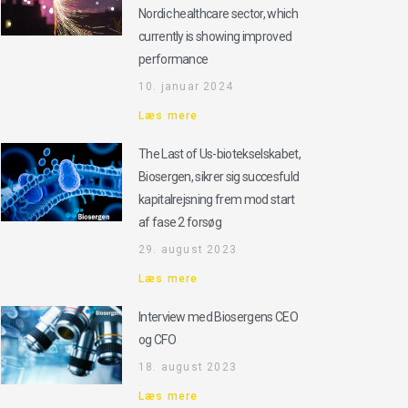
Nordic healthcare sector, which
currently is showing improved
performance
10. januar 2024
Læs mere
The Last of Us-biotekselskabet,
Biosergen, sikrer sig succesfuld
kapitalrejsning frem mod start
af fase 2 forsøg
29. august 2023
Læs mere
Interview med Biosergens CEO
og CFO
18. august 2023
Læs mere