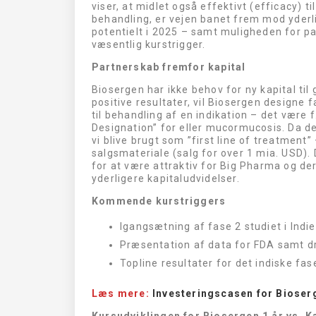
viser, at midlet også effektivt (efficacy) 
behandling, er vejen banet frem mod yderl
potentielt i 2025 – samt muligheden for par
væsentlig kurstrigger.
Partnerskab fremfor kapital
Biosergen har ikke behov for ny kapital ti
positive resultater, vil Biosergen designe
til behandling af en indikation – det være 
Designation” for eller mucormucosis. Da de
vi blive brugt som ”first line of treatment
salgsmateriale (salg for over 1 mia. USD).
for at være attraktiv for Big Pharma og d
yderligere kapitaludvidelser.
Kommende kurstriggers
Igangsætning af fase 2 studiet i Indi
Præsentation af data for FDA samt dr
Topline resultater for det indiske fa
Læs mere:
Investeringscasen for Bioser
Kursudviklingen for Biosergen 1 år vs. K