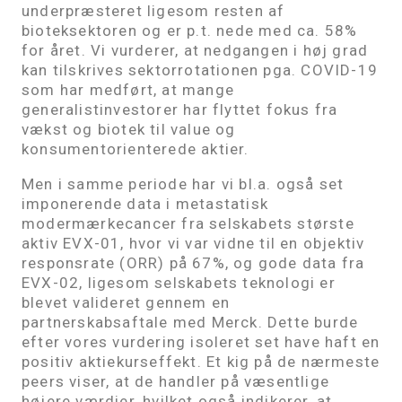
underpræsteret ligesom resten af
bioteksektoren og er p.t. nede med ca. 58%
for året. Vi vurderer, at nedgangen i høj grad
kan tilskrives sektorrotationen pga. COVID-19
som har medført, at mange
generalistinvestorer har flyttet fokus fra
vækst og biotek til value og
konsumentorienterede aktier.
Men i samme periode har vi bl.a. også set
imponerende data i metastatisk
modermærkecancer fra selskabets største
aktiv EVX-01, hvor vi var vidne til en objektiv
responsrate (ORR) på 67%, og gode data fra
EVX-02, ligesom selskabets teknologi er
blevet valideret gennem en
partnerskabsaftale med Merck. Dette burde
efter vores vurdering isoleret set have haft en
positiv aktiekurseffekt. Et kig på de nærmeste
peers viser, at de handler på væsentlige
højere værdier, hvilket også indikerer, at