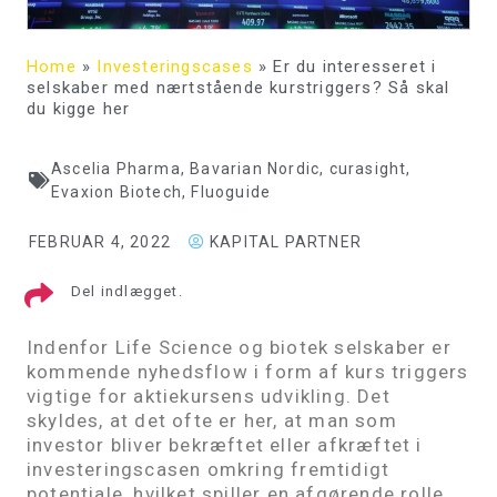
Home
»
Investeringscases
»
Er du interesseret i
selskaber med nærtstående kurstriggers? Så skal
du kigge her
Ascelia Pharma
,
Bavarian Nordic
,
curasight
,
Evaxion Biotech
,
Fluoguide
FEBRUAR 4, 2022
KAPITAL PARTNER
Del indlægget.
Indenfor Life Science og biotek selskaber er
kommende nyhedsflow i form af kurs triggers
vigtige for aktiekursens udvikling. Det
skyldes, at det ofte er her, at man som
investor bliver bekræftet eller afkræftet i
investeringscasen omkring fremtidigt
potentiale, hvilket spiller en afgørende rolle