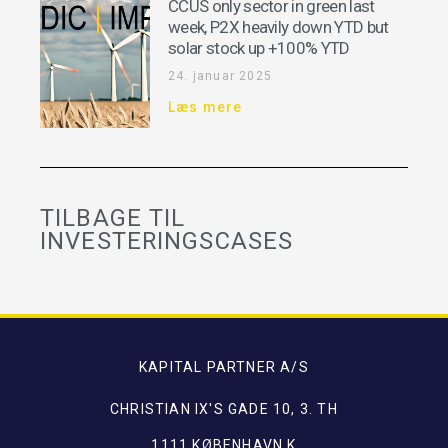
CCUS only sector in green last
week, P2X heavily down YTD but
solar stock up +100% YTD
24. januar 2025
Læs mere
TILBAGE TIL
INVESTERINGSCASES
KAPITAL PARTNER A/S
CHRISTIAN IX'S GADE 10, 3. TH
1111 KØBENHAVN K