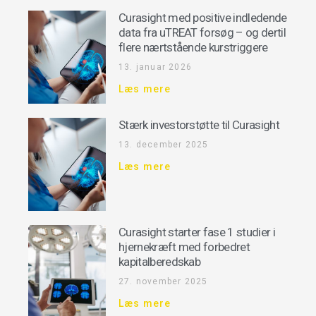
Curasight med positive indledende
data fra uTREAT forsøg – og dertil
flere nærtstående kurstriggere
13. januar 2026
Læs mere
Stærk investorstøtte til Curasight
13. december 2025
Læs mere
Curasight starter fase 1 studier i
hjernekræft med forbedret
kapitalberedskab
27. november 2025
Læs mere