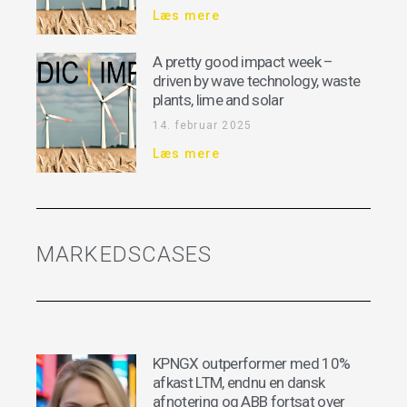
Læs mere
A pretty good impact week –
driven by wave technology, waste
plants, lime and solar
14. februar 2025
Læs mere
MARKEDSCASES
KPNGX outperformer med 10%
afkast LTM, endnu en dansk
afnotering og ABB fortsat over