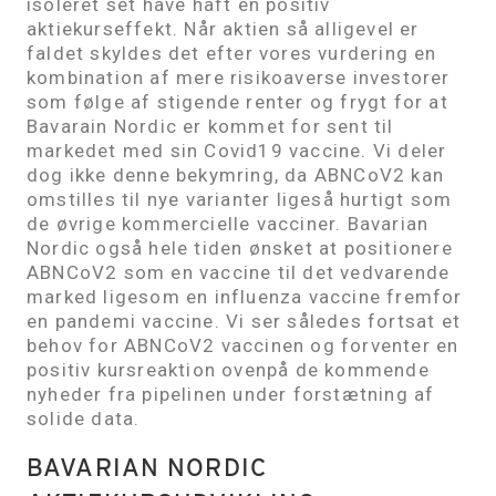
isoleret set have haft en positiv
aktiekurseffekt. Når aktien så alligevel er
faldet skyldes det efter vores vurdering en
kombination af mere risikoaverse investorer
som følge af stigende renter og frygt for at
Bavarain Nordic er kommet for sent til
markedet med sin Covid19 vaccine. Vi deler
dog ikke denne bekymring, da ABNCoV2 kan
omstilles til nye varianter ligeså hurtigt som
de øvrige kommercielle vacciner. Bavarian
Nordic også hele tiden ønsket at positionere
ABNCoV2 som en vaccine til det vedvarende
marked ligesom en influenza vaccine fremfor
en pandemi vaccine. Vi ser således fortsat et
behov for ABNCoV2 vaccinen og forventer en
positiv kursreaktion ovenpå de kommende
nyheder fra pipelinen under forstætning af
solide data.
BAVARIAN NORDIC