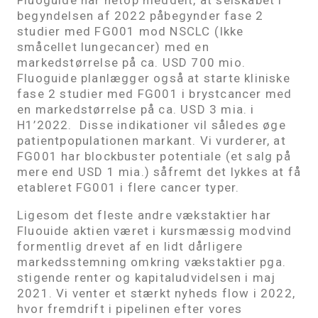
begyndelsen af 2022 påbegynder fase 2
studier med FG001 mod NSCLC (Ikke
småcellet lungecancer) med en
markedstørrelse på ca. USD 700 mio.
Fluoguide planlægger også at starte kliniske
fase 2 studier med FG001 i brystcancer med
en markedstørrelse på ca. USD 3 mia. i
H1’2022. Disse indikationer vil således øge
patientpopulationen markant. Vi vurderer, at
FG001 har blockbuster potentiale (et salg på
mere end USD 1 mia.) såfremt det lykkes at få
etableret FG001 i flere cancer typer.
Ligesom det fleste andre vækstaktier har
Fluouide aktien været i kursmæssig modvind
formentlig drevet af en lidt dårligere
markedsstemning omkring vækstaktier pga.
stigende renter og kapitaludvidelsen i maj
2021. Vi venter et stærkt nyheds flow i 2022,
hvor fremdrift i pipelinen efter vores