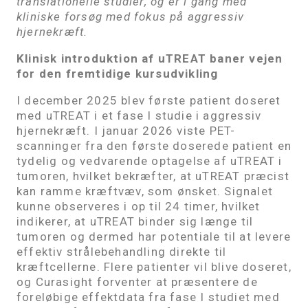
translationelle studier, og er i gang med
kliniske forsøg med fokus på aggressiv
hjernekræft.
Klinisk introduktion af uTREAT baner vejen
for den fremtidige kursudvikling
I december 2025 blev første patient doseret
med uTREAT i et fase I studie i aggressiv
hjernekræft. I januar 2026 viste PET-
scanninger fra den første doserede patient en
tydelig og vedvarende optagelse af uTREAT i
tumoren, hvilket bekræfter, at uTREAT præcist
kan ramme kræftvæv, som ønsket. Signalet
kunne observeres i op til 24 timer, hvilket
indikerer, at uTREAT binder sig længe til
tumoren og dermed har potentiale til at levere
effektiv strålebehandling direkte til
kræftcellerne. Flere patienter vil blive doseret,
og Curasight forventer at præsentere de
foreløbige effektdata fra fase I studiet med