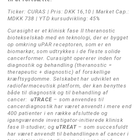
Ticker: CURAS | Pris: DKK 16,10 | Market Cap.:
MDKK 738 | YTD kursudvikling: 45%
Curasight er et klinisk fase II theranostic
biotekselskab med en teknologi, der er bygget
op omkring uPAR receptoren, som er en
biomarkør, som udtrykkes i de fleste solide
cancerformer. Curasight opererer inden for
diagnostik og behandling (theranostic =
therapeutic + diagnostic) af forskellige
kræftsygdomme. Selskabet har udviklet en
radiofarmaceutisk platform, der kan benyttes
både til diagnostik og til behandling af
cancer:
uTRACE
– som anvendes til
cancerdiagnostik har været anvendt i mere end
400 patienter i en række afsluttede og
igangværende investigator-initierede klinisk
fase II-studier; og
uTREAT
– som succesfuldt
har været anvendt til behandlingen af cancer i