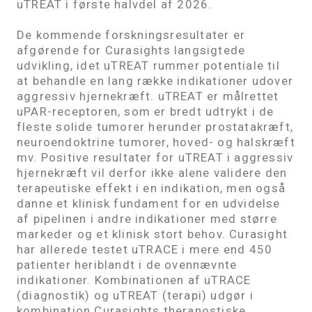
uTREAT i første halvdel af 2026.
De kommende forskningsresultater er
afgørende for Curasights langsigtede
udvikling, idet uTREAT rummer potentiale til
at behandle en lang række indikationer udover
aggressiv hjernekræft. uTREAT er målrettet
uPAR-receptoren, som er bredt udtrykt i de
fleste solide tumorer herunder prostatakræft,
neuroendoktrine tumorer, hoved- og halskræft
mv. Positive resultater for uTREAT i aggressiv
hjernekræft vil derfor ikke alene validere den
terapeutiske effekt i en indikation, men også
danne et klinisk fundament for en udvidelse
af pipelinen i andre indikationer med større
markeder og et klinisk stort behov. Curasight
har allerede testet uTRACE i mere end 450
patienter heriblandt i de ovennævnte
indikationer. Kombinationen af uTRACE
(diagnostik) og uTREAT (terapi) udgør i
kombination Curasights theranostiske