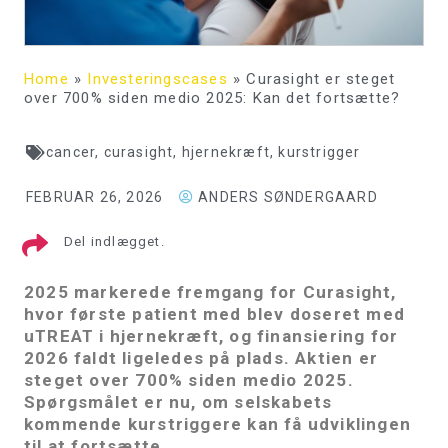
Home
»
Investeringscases
»
Curasight er steget
over 700% siden medio 2025: Kan det fortsætte?
cancer
,
curasight
,
hjernekræft
,
kurstrigger
FEBRUAR 26, 2026
ANDERS SØNDERGAARD
Del indlægget.
2025 markerede fremgang for Curasight,
hvor første patient med blev doseret med
uTREAT i hjernekræft, og finansiering for
2026 faldt ligeledes på plads. Aktien er
steget over 700% siden medio 2025.
Spørgsmålet er nu, om selskabets
kommende kurstriggere kan få udviklingen
til at fortsætte.