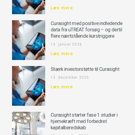
Læs mere
Curasight med positive indledende
data fra uTREAT forsøg – og dertil
flere nærtstående kurstriggere
13. januar 2026
Læs mere
Stærk investorstøtte til Curasight
13. december 2025
Læs mere
Curasight starter fase 1 studier i
hjernekræft med forbedret
kapitalberedskab