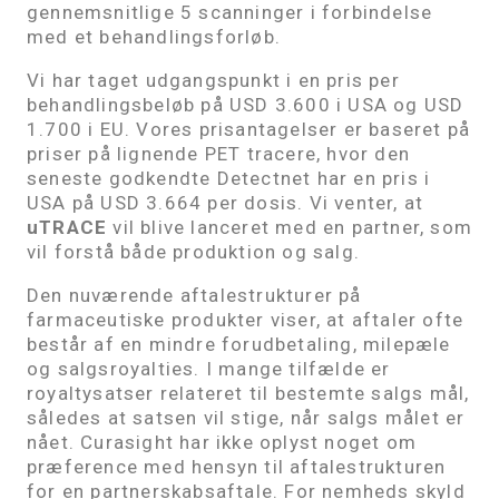
gennemsnitlige 5 scanninger i forbindelse
med et behandlingsforløb.
Vi har taget udgangspunkt i en pris per
behandlingsbeløb på USD 3.600 i USA og USD
1.700 i EU. Vores prisantagelser er baseret på
priser på lignende PET tracere, hvor den
seneste godkendte Detectnet har en pris i
USA på USD 3.664 per dosis. Vi venter, at
uTRACE
vil blive lanceret med en partner, som
vil forstå både produktion og salg.
Den nuværende aftalestrukturer på
farmaceutiske produkter viser, at aftaler ofte
består af en mindre forudbetaling, milepæle
og salgsroyalties. I mange tilfælde er
royaltysatser relateret til bestemte salgs mål,
således at satsen vil stige, når salgs målet er
nået. Curasight har ikke oplyst noget om
præference med hensyn til aftalestrukturen
for en partnerskabsaftale. For nemheds skyld