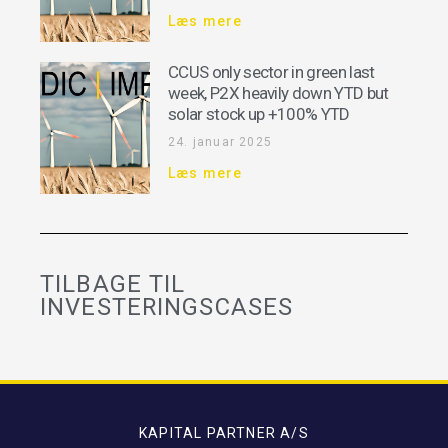
Læs mere
CCUS only sector in green last
week, P2X heavily down YTD but
solar stock up +100% YTD
24. januar 2025
Læs mere
TILBAGE TIL
INVESTERINGSCASES
KAPITAL PARTNER A/S