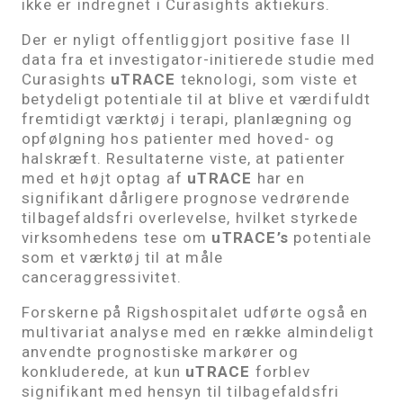
ikke er indregnet i Curasights aktiekurs.
Der er nyligt offentliggjort positive fase II
data fra et investigator-initierede studie med
Curasights
uTRACE
teknologi, som viste et
betydeligt potentiale til at blive et værdifuldt
fremtidigt værktøj i terapi, planlægning og
opfølgning hos patienter med hoved- og
halskræft. Resultaterne viste, at patienter
med et højt optag af
uTRACE
har en
signifikant dårligere prognose vedrørende
tilbagefaldsfri overlevelse, hvilket styrkede
virksomhedens tese om
uTRACE’s
potentiale
som et værktøj til at måle
canceraggressivitet.
Forskerne på Rigshospitalet udførte også en
multivariat analyse med en række almindeligt
anvendte prognostiske markører og
konkluderede, at kun
uTRACE
forblev
signifikant med hensyn til tilbagefaldsfri