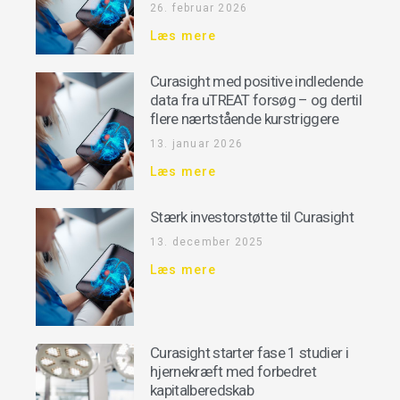
26. februar 2026
Læs mere
Curasight med positive indledende
data fra uTREAT forsøg – og dertil
flere nærtstående kurstriggere
13. januar 2026
Læs mere
Stærk investorstøtte til Curasight
13. december 2025
Læs mere
Curasight starter fase 1 studier i
hjernekræft med forbedret
kapitalberedskab