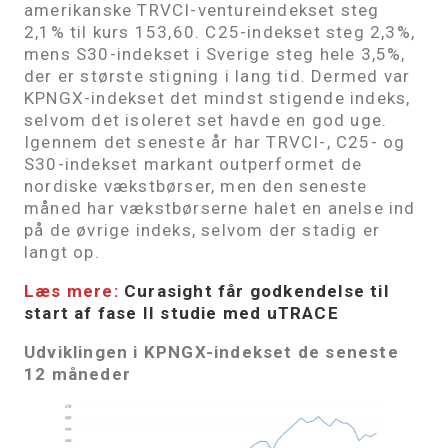
amerikanske TRVCI-ventureindekset steg
2,1% til kurs 153,60. C25-indekset steg 2,3%,
mens S30-indekset i Sverige steg hele 3,5%,
der er største stigning i lang tid. Dermed var
KPNGX-indekset det mindst stigende indeks,
selvom det isoleret set havde en god uge.
Igennem det seneste år har TRVCI-, C25- og
S30-indekset markant outperformet de
nordiske vækstbørser, men den seneste
måned har vækstbørserne halet en anelse ind
på de øvrige indeks, selvom der stadig er
langt op.
Læs mere:
Curasight får godkendelse til
start af fase II studie med uTRACE
Udviklingen i KPNGX-indekset de seneste
12 måneder