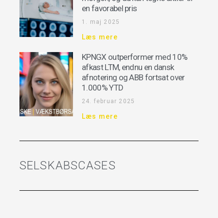
en favorabel pris
1. maj 2025
Læs mere
KPNGX outperformer med 10%
afkast LTM, endnu en dansk
afnotering og ABB fortsat over
1.000% YTD
24. februar 2025
Læs mere
SELSKABSCASES