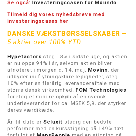
Se også:
Investeringscasen for Mdundo
Tilmeld dig vores nyhedsbreve med
investeringscases her
DANSKE VÆKSTBØRSSELSKABER
–
5 aktier over 100% YTD
Hypefactors
steg 18% i sidste uge, og aktien
er nu oppe 94% i år, selvom aktien bliver
afnoteret i morgen d. 14. maj.
Movinn
, der
udbyder indflytningsklare lejligheder, steg
10% efter en flerårig leverandøraftale med
større dansk virksomhed.
FOM Technologies
foretog et mindre opkøb af en svensk
underleverandør for ca. MSEK 5,9, der styrker
deres værdikæde.
År-til-dato er
Seluxit
stadig den bedste
performer med en kursstigning på 149% tæt
forfulgt af
MapsPeople
med en stigning på