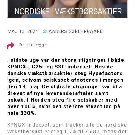
MAJ 13, 2024
ANDERS SØNDERGAARD
Del indlægget.
I sidste uge var der store stigninger i både
KPNGX-, C25- og S30-indekset. Hos de
danske vækstbørsaktier steg Hypefactors
igen, selvom selskabet afnoteres i morgen
den 14. maj. De største stigninger var bl.a.
drevet af nye leverandøraftaler samt
opkøb.
I Norden steg fire selskaber med
over 100%, hvor det største afkast lød på
hele 330%.
KPNGX-indekset, som tracker alle de nordiske
vækstbørsaktier steg 1,7% til 76,87, mens det