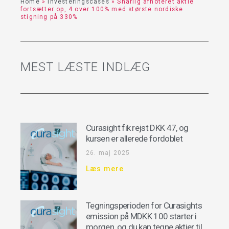
Home
»
Investeringscases
»
Snarlig afnoteret aktie
fortsætter op, 4 over 100% med største nordiske
stigning på 330%
MEST LÆSTE INDLÆG
Curasight fik rejst DKK 47, og
kursen er allerede fordoblet
26. maj 2025
Læs mere
Tegningsperioden for Curasights
emission på MDKK 100 starter i
morgen, og du kan tegne aktier til