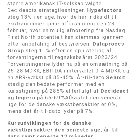
større amerikansk IT-selskab valgte
Decideacts strategiløsninger.
Hypefactors
steg 13% i en uge, hvor de har indkaldt til
ekstraordinær generalforsamling den 23.
februar, hvor en mulig afnotering fra Nasdaq
First North potentielt kan stemmes igennem
efter anbefaling af bestyrelsen.
Dataproces
Group
steg 11% efter en opjustering af
forventingerne til regnskabsåret 2023/24.
Forventningerne lyder nu på en omsætning på
25-28 MDKK, EBITDA i intervallet 0-4 MDKK og
en ARR-vækst på 35-45%. År-til-dato
Seluxit
stadig den bedste performer med en
kursstigning på 285% efterfulgt af
Decideact
og Impero
på 66-69%Afkastet den seneste
uge for de danske vækstbørsaktier er 0%,
mens det år-til-dato lyder på 7%.
Kursudviklingen for de danske
vækstbørsaktier den seneste uge, år-til-
dato samt seneste 12 måneder