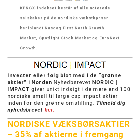
KPNGX-indekset består af alle noterede
selskaber på de nordiske vækstbørser
heriblandt Nasdaq First North Growth
Market, Spotlight Stock Market og EuroNext
Growth.
Invester eller
f
ølg blot med i de “grønne
aktier” i Norden
Nyhedbsrevet
NORDIC |
IMPACT
giver unikt indsigt i de mere end 100
nordiske small til large cap impact aktier
inden for den grønne omstilling.
Tilmeld dig
nyhedsbrevet
her.
NORDISKE VÆKSBØRSAKTIER
–
35% af aktierne i fremgang