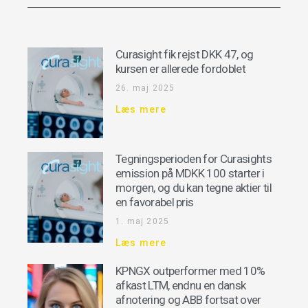
Curasight fik rejst DKK 47, og
kursen er allerede fordoblet
26. maj 2025
Læs mere
Tegningsperioden for Curasights
emission på MDKK 100 starter i
morgen, og du kan tegne aktier til
en favorabel pris
1. maj 2025
Læs mere
KPNGX outperformer med 10%
afkast LTM, endnu en dansk
afnotering og ABB fortsat over