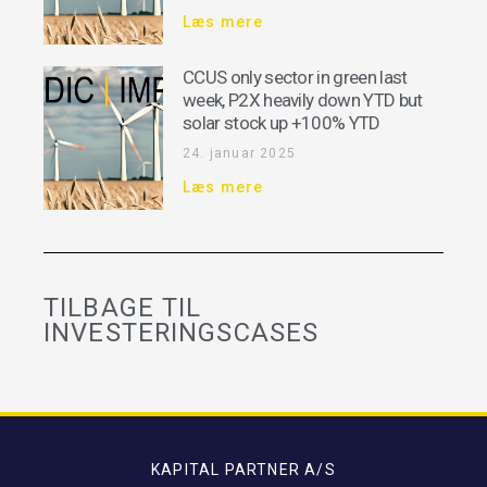
Læs mere
CCUS only sector in green last
week, P2X heavily down YTD but
solar stock up +100% YTD
24. januar 2025
Læs mere
TILBAGE TIL
INVESTERINGSCASES
KAPITAL PARTNER A/S