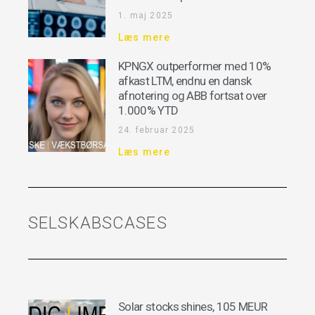
1. maj 2025
Læs mere
KPNGX outperformer med 10%
afkast LTM, endnu en dansk
afnotering og ABB fortsat over
1.000% YTD
24. februar 2025
Læs mere
SELSKABSCASES
Solar stocks shines, 105 MEUR