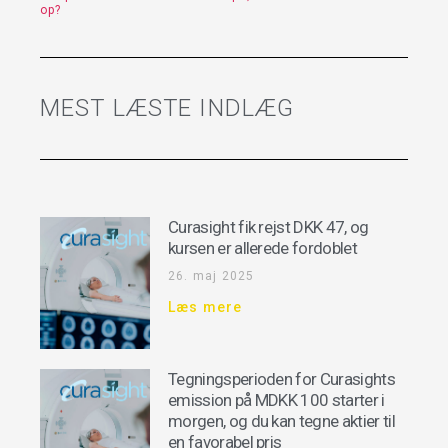
op?
MEST LÆSTE INDLÆG
Curasight fik rejst DKK 47, og
kursen er allerede fordoblet
26. maj 2025
Læs mere
Tegningsperioden for Curasights
emission på MDKK 100 starter i
morgen, og du kan tegne aktier til
en favorabel pris