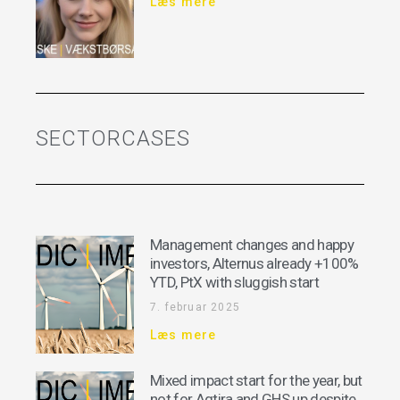
Læs mere
SECTORCASES
Management changes and happy
investors, Alternus already +100%
YTD, PtX with sluggish start
7. februar 2025
Læs mere
Mixed impact start for the year, but
not for Agtira and GHS up despite