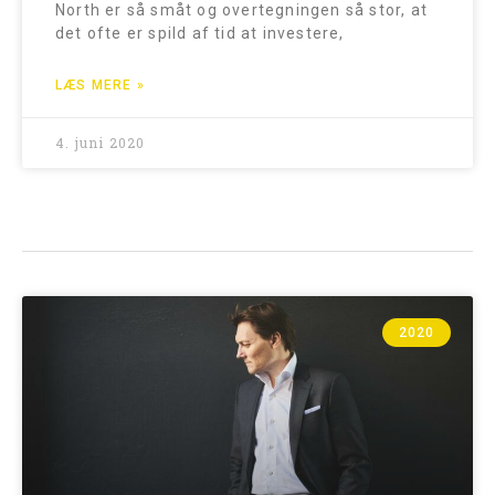
North er så småt og overtegningen så stor, at
det ofte er spild af tid at investere,
LÆS MERE »
4. juni 2020
2020