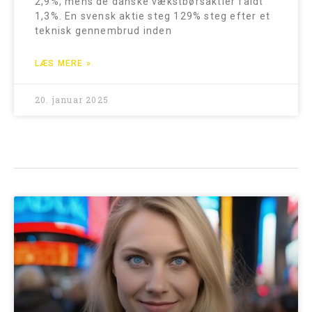
2,9%, mens de danske vækstbørsaktier faldt
1,3%. En svensk aktie steg 129% steg efter et
teknisk gennembrud inden
LÆS MERE »
20. januar 2025